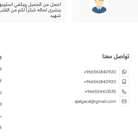
اجمل من الجميل ويكفي اسلوبهم
ينشرى لحاله شكراً لكم من القلب 
شهيد
تواصل معنا
ر
ا
+966561840920
ا
+966561840920
+966554413535
ا
ajalgazal@gmail.com
ا
س
ا