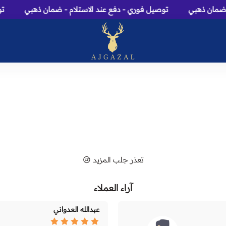
ضمان ذهبي
توصيل فوري - دفع عند الاستلام - ضمان ذهبي
توص
عاج الغزال: متجر عطور، م
تعذر جلب المزيد 😢
آراء العملاء
عبدالله العدواني