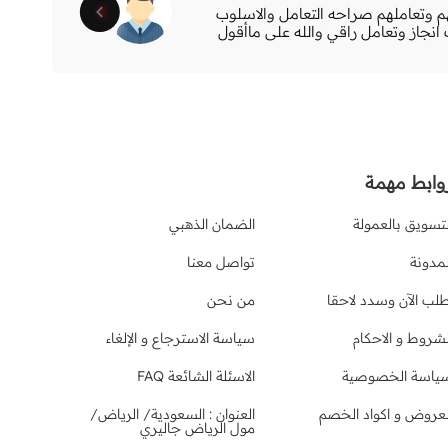
 وتعاملهم صراحه التعامل والاسلوب
رائ
انجاز وتعامل راقي والله على ماأقول
وابط مهمة
لتسويق بالعمولة
الضمان الذهبي
لمدونة
تواصل معنا
طلب الآن وسدد لاحقا
من نحن
لشروط و الاحكام
سياسة الاسترجاع و الإلغاء
ياسة الخصوصية
الاسئلة الشائعة FAQ
لعروض و اكواد الخصم
العنوان : السعودية/ الرياض/
مول الرياض جاليري