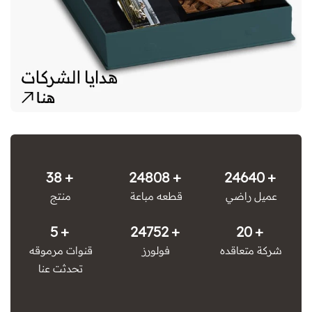
53
37576
37352
عميل راضي
قطعه مباعة
منتج
5
37296
20
شركة متعاقده
فولورز
قنوات مرموقه
تحدثت عنا