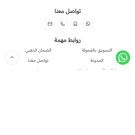
تواصل معنا
روابط مهمة
التسويق بالعمولة
الضمان الذهبي
المدونة
تواصل معنا
اطلب الآن وسدد لاحقا
من نحن
الشروط و الاحكام
سياسة الاسترجاع و الإلغاء
سياسة الخصوصية
الاسئلة الشائعة FAQ
العروض و اكواد الخصم
العنوان : السعودية/
الرياض/ مول الرياض
جاليري
فرانشايز ( امتياز تجاري )
روابط مفيدة
الرقم الضريبي