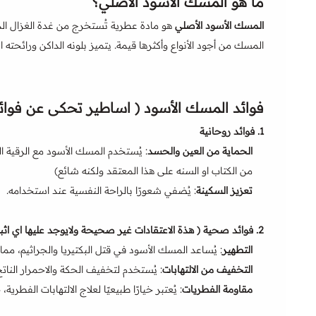
ما هو المسك الأسود الأصلي؟
المسك الأسود الأصلي
هو مادة عطرية تُستخرج من غدة الغزال الذ
المسك من أجود الأنواع وأكثرها قيمة. يتميز بلونه الداكن ورائحته ال
فوائد المسك الأسود ( اساطير تحكى عن فوائد
1.
فوائد روحانية
الحماية من العين والحسد
: يُستخدم المسك الأسود مع الرقية ا
من الكتاب او السنه على هذا المعتقد ولكنه شائع)
تعزيز السكينة
: يُضفي شعورًا بالراحة النفسية عند استخدامه.
2.
فوائد صحية
( هذة الاعتقادات غير صحيحة ولايوجد عليها اي اثب
التطهير
: يُساعد المسك الأسود في قتل البكتيريا والجراثيم، مما
التخفيف من الالتهابات
: يُستخدم لتخفيف الحكة والاحمرار الناتج 
مقاومة الفطريات
: يُعتبر خيارًا طبيعيًا لعلاج الالتهابات الفط