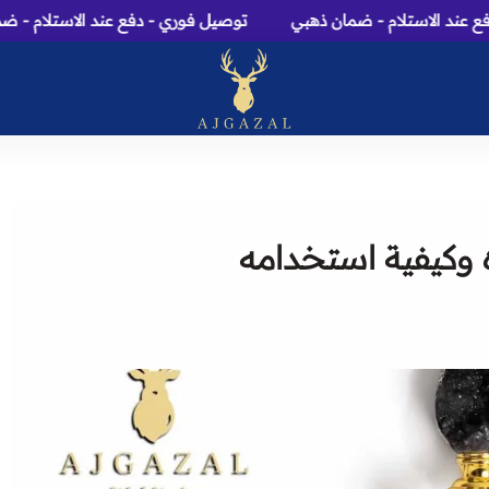
استلام - ضمان ذهبي
توصيل فوري - دفع عند الاستلام - ضمان ذهبي
عاج الغزال: متجر عطور، م
 وكيفية استخدامه