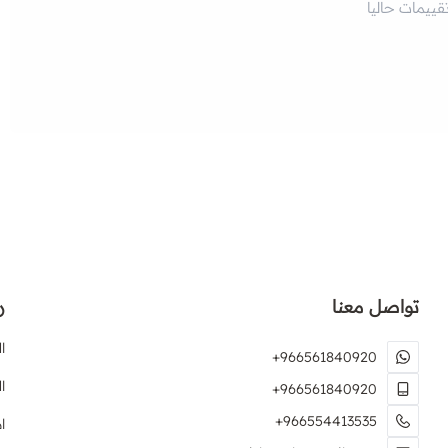
تقييمات حاليا
تواصل معنا
ر
ا
+966561840920
ا
+966561840920
+966554413535
ا