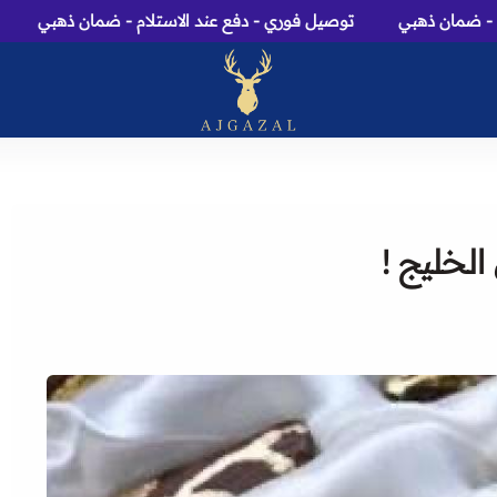
مان ذهبي
توصيل فوري - دفع عند الاستلام - ضمان ذهبي
توصي
عاج الغزال: متجر عطور، م
لخليج !