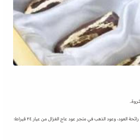
ـروة..
يُعتبر عود الذهب من أفضل الهدايا الفاخــرة لعاشقي العود ومُحبي رائحة العود، وعود الذهب في متجر عود عاج الغزال من عيار ۲٤ قيراط؛