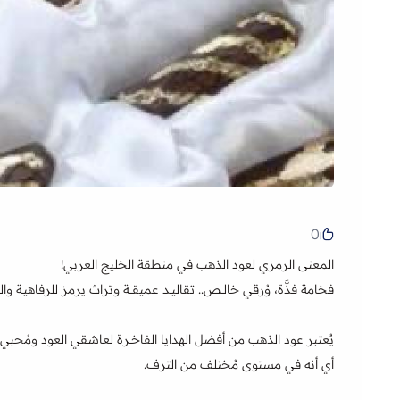
0
المعنى الرمزي لعود الذهب في منطقة الخليج العربي!
فخامة فذَّة، وُرقي خالــص.. تقاليــد عميقـــة وتراث يرمز للرفاهيـة والث
أي أنه في مستوى مُختلف من الترف.