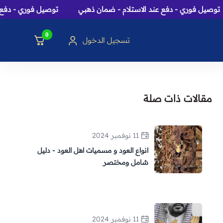
ل فوري - دفع عند الاستلام - ضمان ذهبي
توصيل فوري - دفع عند ا
0
تسجيل الدخول
سك، بخور و هدايا
مقالات ذات صلة
11 نوفمبر 2024
انواع العود و مسميات اهل العود - دليل
شامل ومختصر
11 نوفمبر 2024