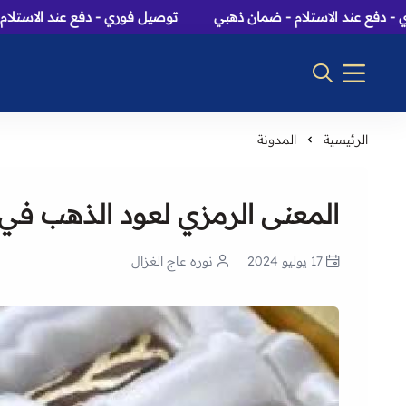
 عند الاستلام - ضمان ذهبي
توصيل فوري - دفع عند الاستلام - ض
الرئيسية
المدونة
المعنى الرمزي لعود الذهب في ا
17 يوليو 2024
نوره عاج الغزال