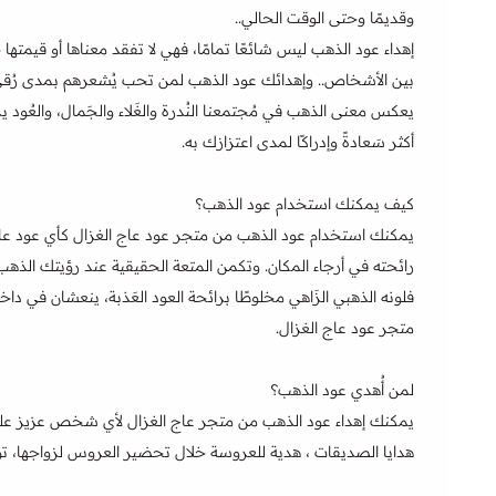
وقديمًا وحتى الوقت الحالي..
إهداء عود الذهب ليس شائعًا تمامًا، فهي لا تفقد معناها أو قيمتها
بين الأشخاص.. وإهدائك عود الذهب لمن تحب يُشعرهم بمدى رُق
يعكس معنى الذهب في مُجتمعنا النُدرة والغَلاء والجَمال، والعُود ير
أكثر سَعادةً وإدراكًا لمدى اعتزازك به.
كيف يمكنك استخدام عود الذهب؟
يمكنك استخدام عود الذهب من متجر عود عاج الغزال كأي عود عاد
رائحته في أرجاء المكان. وتكمن المتعة الحقيقية عند رؤيتك ال
فلونه الذهبي الزَاهي مخلوطًا برائحة العود العَذبة، ينعشان في داخ
متجر عود عاج الغزال.
لمن أُهدي عود الذهب؟
يمكنك إهداء عود الذهب من متجر عاج الغزال لأي شخص عزيز على قلبك
هدايا الصديقات ، هدية للعروسة خلال تحضير العروس لزواجها، توز