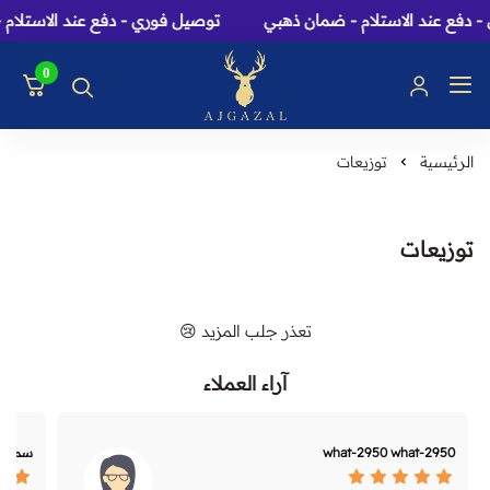
 دفع عند الاستلام - ضمان ذهبي
توصيل فوري - دفع عند الاستلام 
0
عاج الغزال: متجر عطور، 
الرئيسية
توزيعات
توزيعات
تعذر جلب المزيد 😢
آراء العملاء
what-2950 what-2950
سماح ا