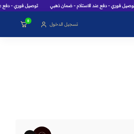
صيل فوري - دفع عند الاستلام - ضمان ذهبي
توصيل فوري - دفع عند
0
تسجيل الدخول
سك، بخور و هدايا
153