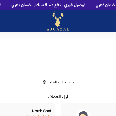
 ضمان ذهبي
توصيل فوري - دفع عند الاستلام - ضمان ذهبي
تو
عاج الغزال: متجر عطور، م
تعذر جلب المزيد 😢
آراء العملاء
Norah Saad