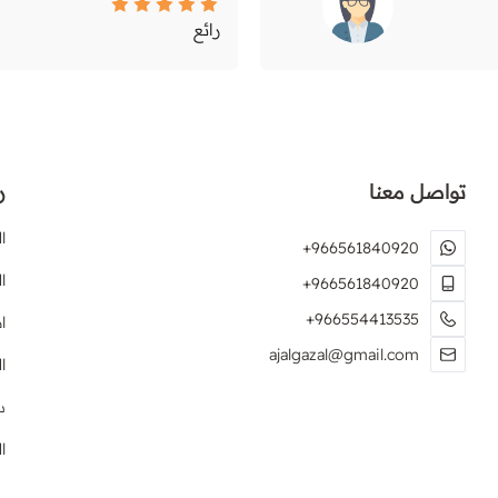
رائع
تواصل معنا
ر
ا
+966561840920
ا
+966561840920
+966554413535
ا
ajalgazal@gmail.com
ا
س
ا