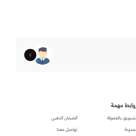
031
الم
وابط مهمة
لتسويق بالعمولة
الضمان الذهبي
لمدونة
تواصل معنا