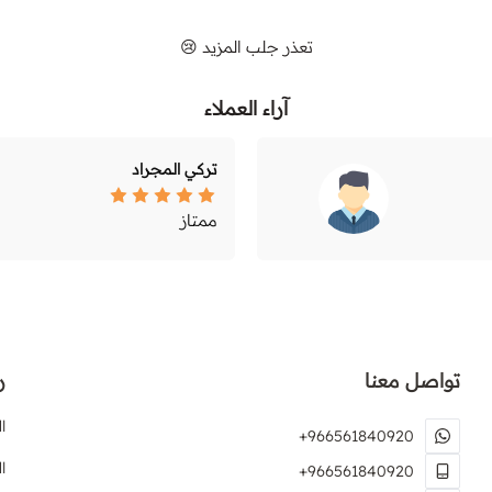
تعذر جلب المزيد 😢
آراء العملاء
تركي المجراد
ممتاز
تواصل معنا
ر
ا
+966561840920
ا
+966561840920