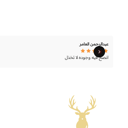
عبدالرحمن العامر
انصح فيه وجوده لا تخذل