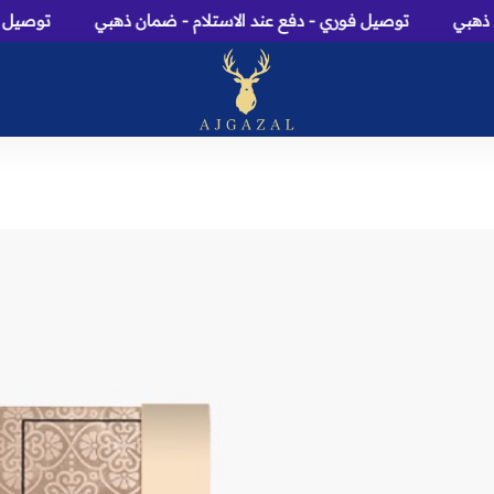
بي
توصيل فوري - دفع عند الاستلام - ضمان ذهبي
توصيل فوري
عاج الغزال: متجر عطور، م