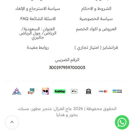
الشروط و الاحكام
سياسة الاسترجاع و الإلغاء
سياسة الخصوصية
الاسئلة الشائعة FAQ
العروض و اكواد الخصم
العنوان : السعودية/
الرياض/ مول الرياض
جاليري
فرانشايز ( امتياز تجاري )
روابط مفيدة
الرقم الضريبي
300197959700003
الحقوق محفوظة | 2026
عاج الغزال: متجر عطور، مسك،
بخور و هدايا