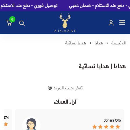
 دفع عند الاستلام - ضمان ذهبي
توصيل فوري - دفع عند الاستلام 
0
عاج الغزال: متجر عطور، 
الرئيسية
هدايا
هدايا نسائية
هدايا | هدايا نسائية
تعذر جلب المزيد 😢
آراء العملاء
-1574
Johara Otb