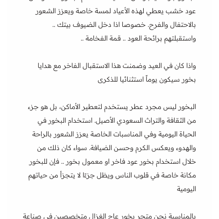
عود خشب يعطي لهذه الأعياد لمسة خاصة ويعزز الشعور
بالاحتفال والفرح. خصوصا اذا دخل الضيوف بيتك ..
واستقبلتهم برائحة العود .. قمة الفخامة ..
واذا كان في العيد وضمنت هذا الاستقبال الفاخر مع هدايا
بخور سيكون يوماً استثنائيا للذكرى
البخور ليس مجرد عطر يستخدم لتعطير الأماكن، بل هو جزء
من الثقافة والتراث السعودي الأصيل. استخدام البخور في
الحياة اليومية وفي المناسبات الخاصة يعزز الشعور بالراحة
والهدوء ويعكس الكرم وحسن الضيافة. سواء كان ذلك من
خلال استخدام بخور عود فاخر او معمول بخور .. فإن للبخور
مكانة خاصة في قلوب الناس ويظل جزءًا لا يتجزأ من حياتهم
اليومية
بالمناسبة نحن متجر بخور عاج الغزال متخصصين في صناعة