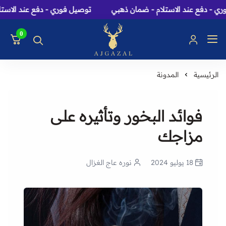
- دفع عند الاستلام - ضمان ذهبي
توصيل فوري - دفع عند الاستلا
0
عاج الغزال: متجر عطور، 
الرئيسية
المدونة
فوائد البخور وتأثيره على
مزاجك
18 يوليو 2024
نوره عاج الغزال