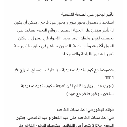
تأثير البخور على الصحة النفسية
استخدام معمول بخور بيور و بخور عود فاخر ، يمكن أن يكون
له تأثير مهدئ على الجهاز العصبي. روائح البخور تساعد على
تخفيف التوتر والقلق، مما يجعل الأجواء في المنزل أو مكان
العمل أكثر هدوءاً وسكينة. الدخون يساهم في خلق بيئة مريحة
تعزز الشعور بالراحة والاسترخاء.
خصوصا مع كوب قهوة سعودية .. يالطيف !! مساج للمزاج ☕️
💆‍♀️💆‍♂️
( جرب هذا الروتين اذا لم تكن تعرفة .. كوب قهوه سعودية
ساخن .. بخور فاخر مع عود )
فوائد البخور في المناسبات الخاصة
في المناسبات الخاصة مثل عيد الفطر و عيد الأضحى، يعتبر
البخور جزءًا لا يتجزأ من التقاليد. استخدام البخور الفاخر مثل