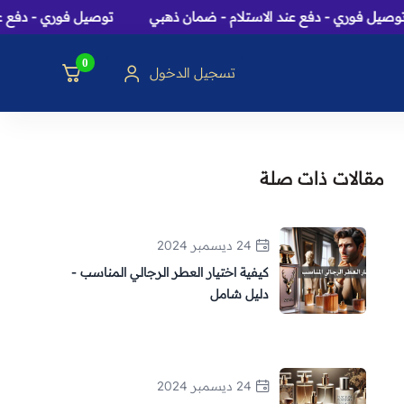
وري - دفع عند الاستلام - ضمان ذهبي
توصيل فوري - دفع عند الا
0
تسجيل الدخول
سك، بخور و هدايا
مقالات ذات صلة
24 ديسمبر 2024
كيفية اختيار العطر الرجالي المناسب -
دليل شامل
24 ديسمبر 2024