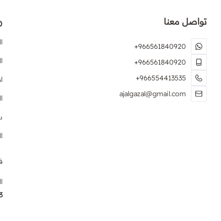
تواصل معنا
ر
ا
+966561840920
ا
+966561840920
+966554413535
ا
ajalgazal@gmail.com
ا
س
ا
ف
ا
3