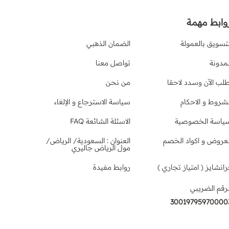
وابط مهمة
لتسويق بالعمولة
الضمان الذهبي
لمدونة
تواصل معنا
طلب الآن وسدد لاحقا
من نحن
لشروط و الاحكام
سياسة الاسترجاع و الإلغاء
ياسة الخصوصية
الاسئلة الشائعة FAQ
لعروض و اكواد الخصم
العنوان : السعودية/ الرياض/
مول الرياض جاليري
رانشايز ( امتياز تجاري )
روابط مفيدة
لرقم الضريبي
30019795970000