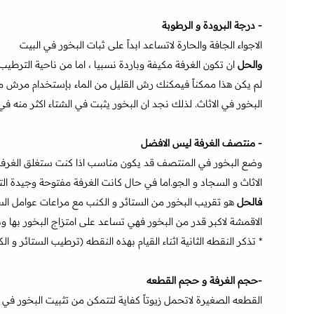
- درجة البرودة و الرطوبة
الاجواء الجافة والحارة لاتساعد ابداً على ثبات البخور في البيت
والحل
ان تكون الغرفة مكيفة وباردة نسبيا ، اما من ناحية الترطيب 
لم يكن هذا ممكناً فيمكنك رش القليل من الماء بإستخدام مرش ماء
البخور في الاثاث. لذلك نجد ان البخور يثبت في الشتاء اكثر منه
- منتصف الغرفة ليس الافضل
وضع البخور في المنتصف قد يكون مناسب اذا كنت ستغلق الغرفة و
الاثاث و السجاد و الجو.اما في حال كانت الغرفة مفتوحة وجيدة الت
فالحل
هو تقريب البخور من الستائر و الكنب مع مراعات عوامل السل
الاقمشة لاكبر قدر من البخور فهي تساعد على امتزاج البخور بها و
* تذكر النقطه الثانية اثناء القيام بهذه النقطه (ترطيب الستائر و ال
-حجم الغرفة و حجم القطعه
القطعه الصغيرة لاتحمل زيوتاً كفاية لتتمكن من تثبيت البخور في