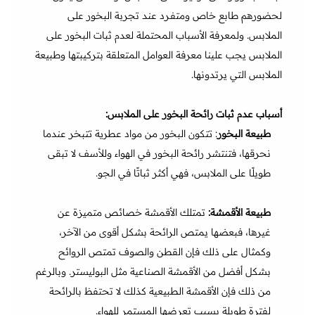
لحضورهم طابع خاص ومتفـرد عند تجربة البخور على
الملابس. ولمعرفة الأسباب المحتملة لعدم ثبات البخور على
الملابس يجب علينا معرفة العوامل المتعلقة بتركيبتها وطبيعة
الملابس التي يرتدونها.
أسباب عدم ثبات رائحة البخور على الملابس:
طبيعة البخور
: تتكون البخور من مواد عطرية تتبخر عندما
نحرقها، فتنتشر رائحة البخور في الهواء وللأسف لا تبقى
طويلًا على الملابس، فهي أكثر ثباتًا في الجو.
طبيعة الأقمشة:
تمتلك الأقمشة خصائص متميزة عن
غيرها، فبعضها يمتص الرائحة بشكل أقوى من الآخر،
وكمثال على ذلك فإن القطن والصوف تمتص الروائح
بشكل أفضل من الأقمشة الصناعية مثل البوليستر. وبالرغم
من ذلك فإن الأقمشة الطبيعية كذلك لا تحتفظ بالرائحة
لفترة طويلة بسبب تعرضها المستمر للهواء.