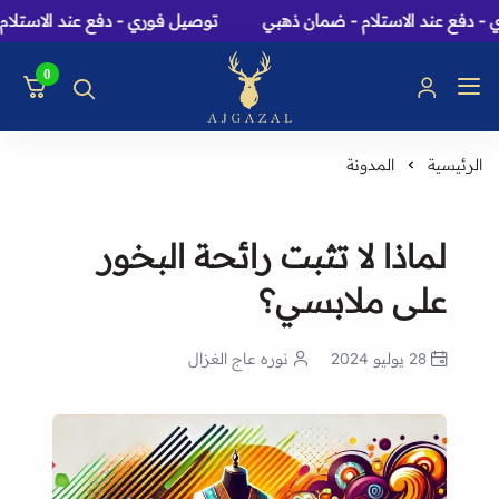
فع عند الاستلام - ضمان ذهبي
توصيل فوري - دفع عند الاستلام -
0
عاج الغزال: متجر عطور، 
الرئيسية
المدونة
لماذا لا تثبت رائحة البخور
على ملابسي؟
28 يوليو 2024
نوره عاج الغزال